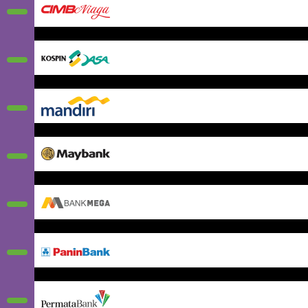
Deta
Deta
Deta
Deta
Deta
Deta
Deta